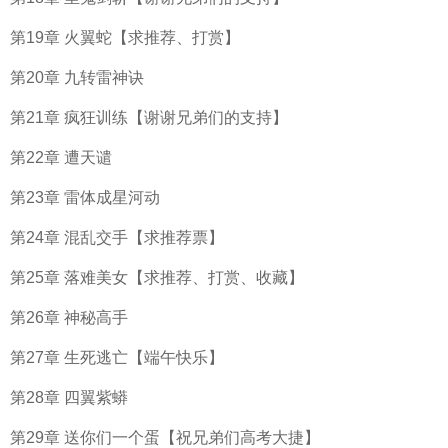
第19章 火翼蛇【求推荐、打赏】
第20章 九转雷神诀
第21章 疯狂训练【谢谢兄弟们的支持】
第22章 遭天谴
第23章 雷体成星河动
第24章 混乱交手【求推荐票】
第25章 落难美女【求推荐、打赏、收藏】
第26章 神秘高手
第27章 生死逃亡【端午快乐】
第28章 四翼紫蟒
第29章 送你们一个蛋【祝兄弟们高考大捷】