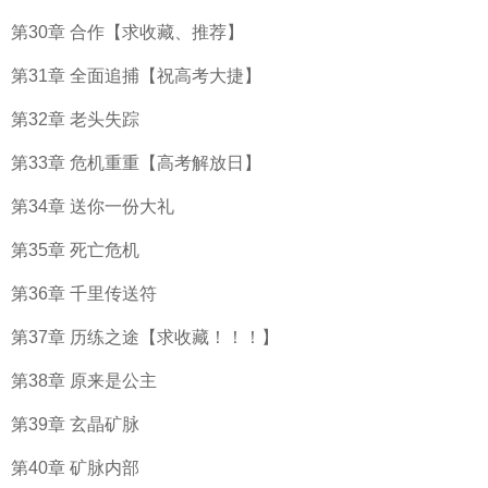
第30章 合作【求收藏、推荐】
第31章 全面追捕【祝高考大捷】
第32章 老头失踪
第33章 危机重重【高考解放日】
第34章 送你一份大礼
第35章 死亡危机
第36章 千里传送符
第37章 历练之途【求收藏！！！】
第38章 原来是公主
第39章 玄晶矿脉
第40章 矿脉内部