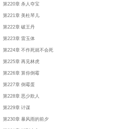
第220章 杀人夺宝
第221章 美杜琴儿
第222章 破王丹
第223章 雷玉体
第224章 不作死就不会死
第225章 再见林虎
第226章 算你倒霉
第227章 倒霉蛋
第228章 恶少欺人
第229章 计谋
第230章 暴风雨的前夕