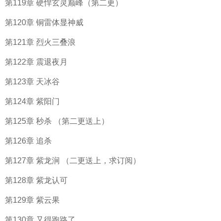
第119章 硬悍玄灵巅峰（第二更）
第120章 铜雷体显神威
第121章 烈火三叠浪
第122章 震退夜月
第123章 天冰谷
第124章 紫阳门
第125章 秒杀 （第二更送上）
第126章 追杀
第127章 紫龙涧 （二更送上，求订阅）
第128章 紫龙认可
第129章 紫云果
第130章 又得跑路了