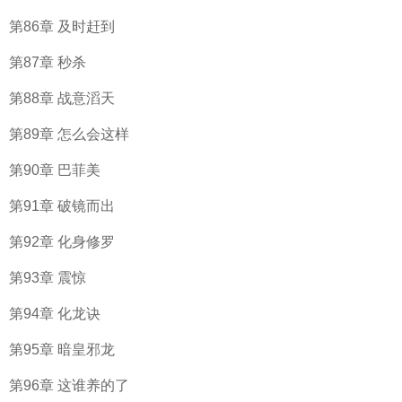
第86章 及时赶到
第87章 秒杀
第88章 战意滔天
第89章 怎么会这样
第90章 巴菲美
第91章 破镜而出
第92章 化身修罗
第93章 震惊
第94章 化龙诀
第95章 暗皇邪龙
第96章 这谁养的了