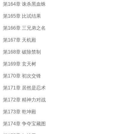
第164章 诛杀黑血蛛
第165章 比试结果
第166章 三兄弟之名
第167章 天机殿
第168章 破除禁制
第169章 玄天树
第170章 初次交锋
第171章 居然是忍术
第172章 精神力对战
第173章 乾坤殿
第174章 争夺宝藏图