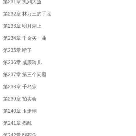
第231章 抓到大鱼
第232章 林万三的手段
第233章 明月湖上
第234章 千金买一曲
第235章 断了
第236章 威廉玲儿
第237章 第三个问题
第238章 千岛宗
第239章 拍卖会
第240章 玉珊瑚
第241章 捣乱
第242章 阴死你