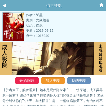
惊世神凰
作者：邹墨
类别：女频频道
状态：连载
更新：2019-09-12
点击：1016940
开始阅读
加入书架
我的书架
【胜者为王，败者暖床】 她本是现代隐世家主，一朝穿越，成了异界
第一废材？ 退婚？废材？特喵的睁大你们的钛合金狗眼看清楚！ 老娘
分分钟让你们飞上天，与太阳肩并肩。 一柄红扇倾天下，专治各种不