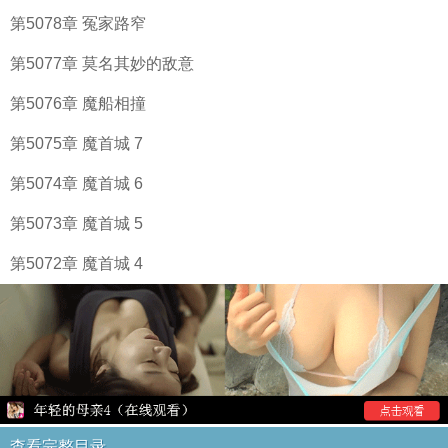
第5078章 冤家路窄
第5077章 莫名其妙的敌意
第5076章 魔船相撞
第5075章 魔首城 7
第5074章 魔首城 6
第5073章 魔首城 5
第5072章 魔首城 4
查看完整目录